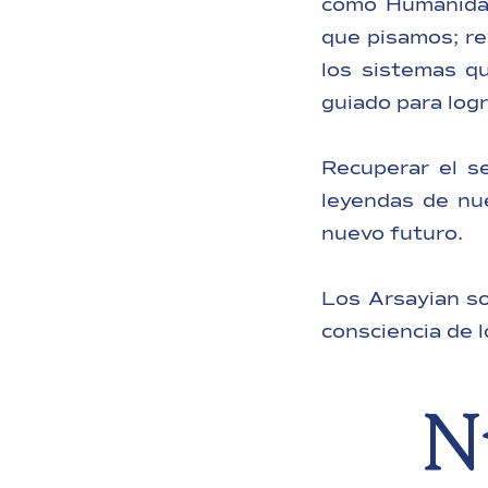
como Humanidad,
que pisamos; rev
los sistemas q
guiado para log
Recuperar el se
leyendas de nu
nuevo futuro.
Los Arsayian so
consciencia de l
N