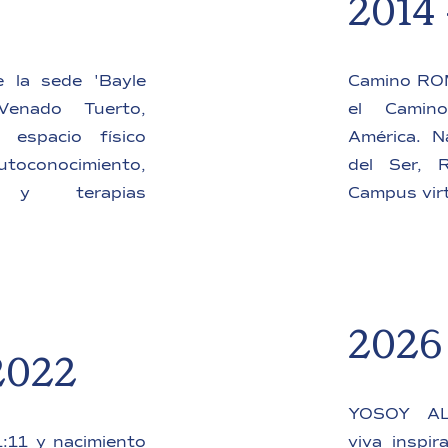
2014 
e la sede 'Bayle
Camino RO
enado Tuerto,
el Camin
espacio físico
América. N
toconocimiento,
del Ser, 
s y terapias
Campus virt
2026
2022
YOSOY AL
:11 y nacimiento
viva inspir