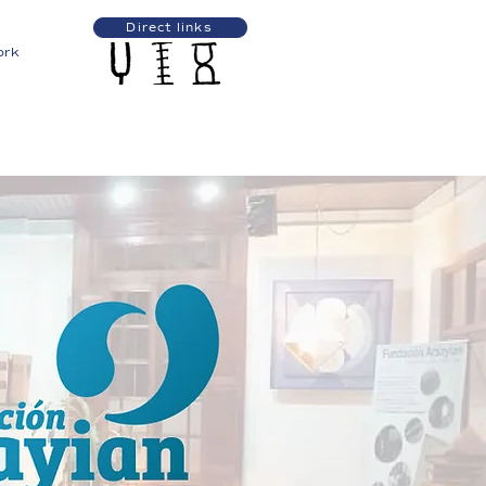
Direct links
ork