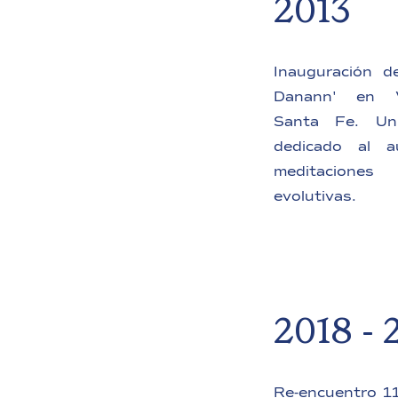
2013
Inauguración d
Danann' en V
Santa Fe. Un 
dedicado al au
meditacione
evolutivas.
2018 - 
Re-encuentro 11