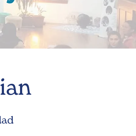
ian
dad